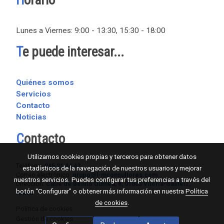
H
orario
Lunes a Viernes: 9:00 - 13:30, 15:30 - 18:00
T
e puede interesar...
Quiénes somos
Servicios
Contacto
Noticias
C
ontacto
Utilizamos cookies propias y terceros para obtener datos
Teléfono:
945 21 44 43
estadísticos de la navegación de nuestros usuarios y mejorar
Correo electrónico:
grupo@l-mconsultores.com
nuestros servicios. Puedes configurar tus preferencias a través del
Dirección:
Calle de Benito Guinea, 8, 01003 Vitoria-Gasteiz,
botón “Configurar” o obtener más información en nuestra
Política
Álava
de cookies
.
Política de cookies
Gestión de cookies